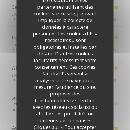
Le restaurant et ses
partenaires utilisent des
Celine
R
cookies sur ce site, pouvant
2026-07-24
- 12:30 - Couverts 2
impliquer la collecte de
Service
:
5
/5
Ambiance
:
5
/5
Cuisine
:
5
/5
Qualité / Prix
:
5
/5
données à caractère
personnel. Les cookies dits «
Isabelle
L
nécessaires » sont
2026-06-18
- 12:00 - Couverts 4
obligatoires et installés par
Service
:
5
/5
Ambiance
:
5
/5
Cuisine
:
5
/5
Qualité / Prix
:
5
/5
défaut. D'autres cookies
facultatifs nécessitent votre
consentement. Ces cookies
Alexandre
C
facultatifs servent à
2026-06-12
- 18:30 - Couverts 18
analyser votre navigation,
Service
:
5
/5
Ambiance
:
5
/5
Cuisine
:
5
/5
Qualité / Prix
:
5
/5
mesurer l'audience du site,
proposer des
Super cocktail, super service. Je pensais que nous
fonctionnalités (ex : en lien
serions plus nombreux, mon pot de départ n'étais pas si
avec les réseaux sociaux) ou
populaire finalement...
afficher des publicités ou
contenus personnalisés.
Cliquez sur « Tout accepter
Aude
M