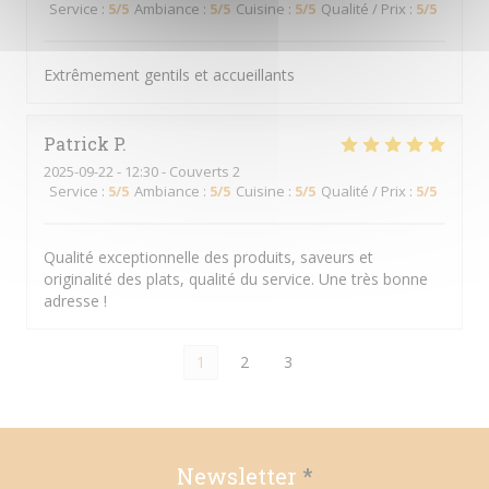
Service
:
5
/5
Ambiance
:
5
/5
Cuisine
:
5
/5
Qualité / Prix
:
5
/5
Extrêmement gentils et accueillants
Patrick
P
2025-09-22
- 12:30 - Couverts 2
Service
:
5
/5
Ambiance
:
5
/5
Cuisine
:
5
/5
Qualité / Prix
:
5
/5
Qualité exceptionnelle des produits, saveurs et
originalité des plats, qualité du service. Une très bonne
adresse !
1
2
3
Newsletter
*