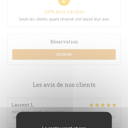
100% avis vérifiés
Seuls les clients ayant réservé ont laissé leur avis
Réservation
RÉSERVER
Les avis de nos clients
Laurent
L
2026-08-06
- 12:00 - Couverts 7
Service
:
5
/5
Ambiance
:
5
/5
Cuisine
:
5
/5
Qualité / Prix
:
5
/5