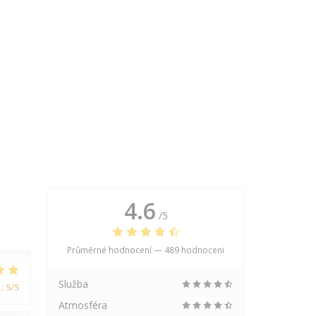
4.6
/5
Průměrné hodnocení —
489 hodnoceni
Služba
:
5
/5
Atmosféra