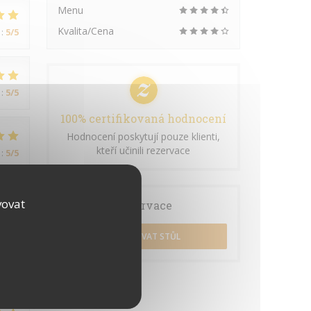
Menu
Kvalita/Cena
:
5
/5
:
5
/5
100% certifikovaná hodnocení
Hodnocení poskytují pouze klienti,
kteří učinili rezervace
:
5
/5
vovat
Rezervace
REZERVOVAT STŮL
:
4
/5