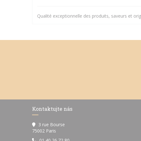
Qualité exceptionnelle des produits, saveurs et orig
Kontaktujte nás
3 rue Bourse
((otevře se v novém okně))
75002 Paris
01 40 26 72 80