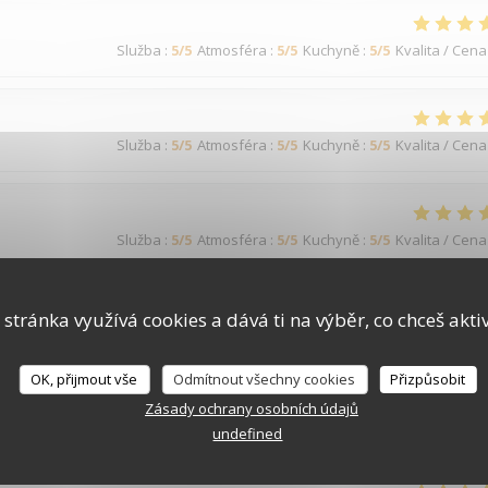
Služba
:
5
/5
Atmosféra
:
5
/5
Kuchyně
:
5
/5
Kvalita / Cena
Služba
:
5
/5
Atmosféra
:
5
/5
Kuchyně
:
5
/5
Kvalita / Cena
Služba
:
5
/5
Atmosféra
:
5
/5
Kuchyně
:
5
/5
Kvalita / Cena
 serions plus nombreux, mon pot de départ n'étais pas si populaire
 stránka využívá cookies a dává ti na výběr, co chceš akti
OK, přijmout vše
Odmítnout všechny cookies
Přizpůsobit
Zásady ochrany osobních údajů
Služba
:
5
/5
Atmosféra
:
4
/5
Kuchyně
:
4
/5
Kvalita / Cena
undefined