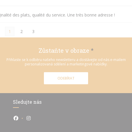
inalité des plats, qualité du service. Une très bonne adresse !
1
2
3
Zůstaňte v obraze
*
Přihlaste se k odběru našeho newsletteru a dostávejte od nás e-mailem
personalizovaná sdělení a marketingové nabídky.
ODEBÍRAT
Sledujte nás
Facebook ((otevře se v novém okně))
Instagram ((otevře se v novém okně))