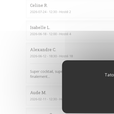
Celine
R
2026-07-24
- 12:30 - Hosté 2
Isabelle
L
2026-06-18
- 12:00 - Hosté 4
Alexandre
C
2026-06-12
- 18:30 - Hosté 18
Super cocktail, super service. Je pensais que nous
Tato
finalement...
Aude
M
2026-02-11
- 12:30 - Hosté 7