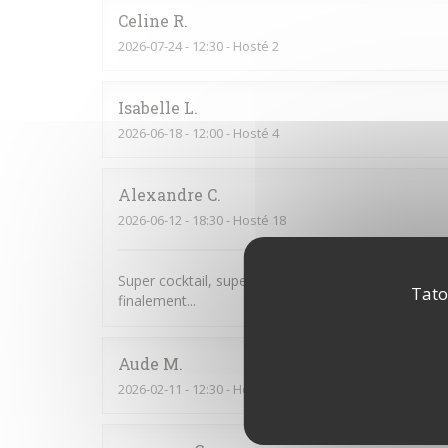
Celine
R
2026-07-24
- 12:30 - Hosté 2
Isabelle
L
2026-06-18
- 12:00 - Hosté 4
Alexandre
C
2026-06-12
- 18:30 - Hosté 18
Super cocktail, super service. Je pensais que nous
Tato
finalement...
Aude
M
2026-02-11
- 12:30 - Hosté 7