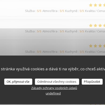
Služba
:
5
/5
Atmosféra
:
5
/5
Kuchyně
:
5
/5
Kvalita / Cena
Služba
:
5
/5
Atmosféra
:
5
/5
Kuchyně
:
5
/5
Kvalita / Cena
Služba
:
5
/5
Atmosféra
:
5
/5
Kuchyně
:
5
/5
Kvalita / Cena
 serions plus nombreux, mon pot de départ n'étais pas si populaire
 stránka využívá cookies a dává ti na výběr, co chceš akti
OK, přijmout vše
Odmítnout všechny cookies
Přizpůsobit
Zásady ochrany osobních údajů
Služba
:
5
/5
Atmosféra
:
4
/5
Kuchyně
:
4
/5
Kvalita / Cena
undefined