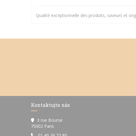
Qualité exceptionnelle des produits, saveurs et orig
Kontaktujte nás
3 rue Bourse
((otevře se v novém okně))
75002 Paris
01 40 26 72 80