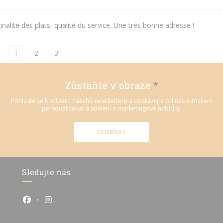
inalité des plats, qualité du service. Une très bonne adresse !
1
2
3
Zůstaňte v obraze
*
Přihlaste se k odběru našeho newsletteru a dostávejte od nás e-mailem
personalizovaná sdělení a marketingové nabídky.
ODEBÍRAT
Sledujte nás
Facebook ((otevře se v novém okně))
Instagram ((otevře se v novém okně))