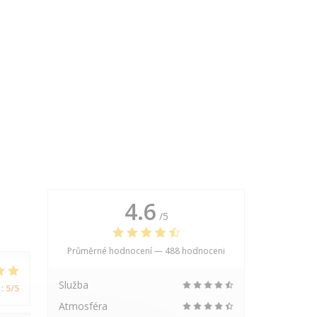
4.6
/5
Průměrné hodnocení —
488 hodnoceni
Služba
:
5
/5
Atmosféra