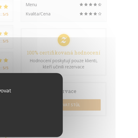
Menu
Kvalita/Cena
:
5
/5
:
5
/5
100% certifikovaná hodnocení
Hodnocení poskytují pouze klienti,
kteří učinili rezervace
:
5
/5
vovat
Rezervace
REZERVOVAT STŮL
:
4
/5