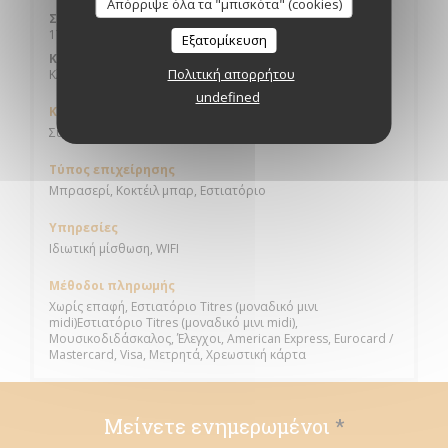
Απόρριψε όλα τα "μπισκότα" (cookies)
Σάββατο
17:00 - 01:00
Εξατομίκευση
Κυριακή
Πολιτική απορρήτου
Κλειστό
undefined
Κουζίνα
Σύγχρονη μπρασερί
Τύπος επιχείρησης
Μπρασερί, Κοκτέιλ μπαρ, Εστιατόριο
Υπηρεσίες
Ιδιωτική μίσθωση, WIFI
Μέθοδοι πληρωμής
Χωρίς επαφή, Εστιατόριο Titres (μοναδικό μινι
midi)Εστιατόριο Titres (μοναδικό μινι midi),
Μουσικοδιδάσκαλος, Έλεγχοι, American Express, Eurocard /
Mastercard, Visa, Μετρητά, Χρεωστική κάρτα
Μείνετε ενημερωμένοι
*