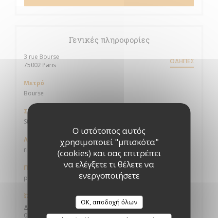
Γενικές πληροφορίες
3 rue Bourse
ΟΔΗΓΊΕΣ
((ανοίγει σε νέο παράθυρο))
75002 Paris
Μετρό
Bourse
Σταθμός ποδηλάτων
Station n° 2009 1 RUE DES FILLES SAINT THOMAS
Ο ιστότοπος αυτός
Λεωφορείο
χρησιμοποιεί "μπισκότα"
richelieu-Drouot / 4 septembre
(cookies) και σας επιτρέπει
να ελέγξετε τι θέλετε να
Πάρκινγκ
ενεργοποιήσετε
parking Vinci de la bourse
Ώρες λειτουργίας
OK, αποδοχή όλων
Δ�
-
Π�
09:00 - 01:00