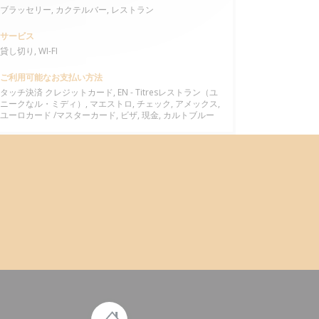
ブラッセリー, カクテルバー, レストラン
サービス
貸し切り, WI-FI
ご利用可能なお支払い方法
タッチ決済 クレジットカード, EN - Titresレストラン（ユ
ニークなル・ミディ）, マエストロ, チェック, アメックス,
ユーロカード /マスターカード, ビザ, 現金, カルトブルー
ン