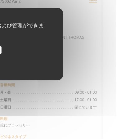
((新しいウィンドウで開きます))
75002 Paris
最寄り駅
Bourse
および管理ができま
ヴェリブ
Station n° 2009 1 RUE DES FILLES SAINT THOMAS
バス
richelieu-Drouot / 4 septembre
駐車場
parking Vinci de la bourse
営業時間
09:00 - 01:00
月
-
金
17:00 - 01:00
土曜日
閉じています
日曜日
料理
現代ブラッセリー
ビジネスタイプ