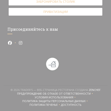
ЗАБРОНИРОВАТЬ СТОЛИК
ПРИВАТИЗАЦИИ
Присоединяйтесь к нам
Facebook ((открывается в новом окне))
Instagram ((открывается в новом окне))
((ОТКР
© 2026 TRADER'S — ВЕБ-СТРАНИЦА РЕСТОРАНА СОЗДАНА
ZENCHEF
ПРЕДУПРЕЖДЕНИЕ ОБ ОТКАЗЕ ОТ ОТВЕТСТВЕННОСТИ
((ОТКРЫВАЕТСЯ В НОВОМ ОКНЕ))
УСЛОВИЯ ИСПОЛЬЗОВАНИЯ
((ОТКРЫВАЕТСЯ В НОВОМ ОКНЕ))
ПОЛИТИКА ЗАЩИТЫ ПЕРСОНАЛЬНЫХ ДАННЫХ
((ОТКРЫВАЕТСЯ В НОВОМ ОКНЕ))
ПОЛИТИКА ПЕЧЕНЬЕ
ДОСТУПНОСТЬ
((ОТКРЫВАЕТСЯ В НОВОМ ОКНЕ))
((ОТКРЫВАЕТСЯ В НОВОМ ОКН