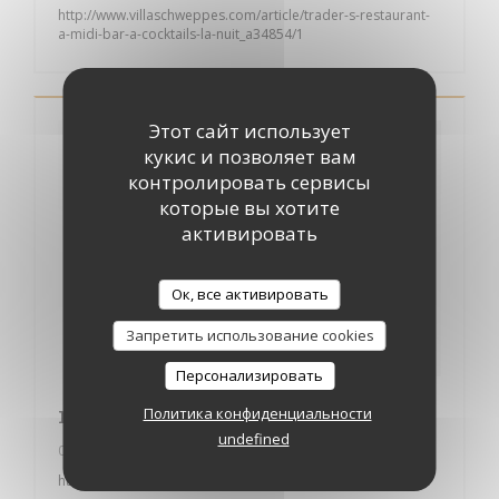
http://www.villaschweppes.com/article/trader-s-restaurant-
a-midi-bar-a-cocktails-la-nuit_a34854/1
Этот сайт использует
кукис и позволяет вам
контролировать сервисы
которые вы хотите
активировать
Ок, все активировать
Запретить использование cookies
Персонализировать
newtable review
Политика конфиденциальности
undefined
04/05/2017
http://fr.newtable.com/restaurant-trader-s-3549.php