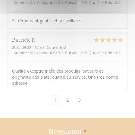
Service
:
5
/5
Ambiance
:
5
/5
Cuisine
:
5
/5
Qualité / Prix
:
5
/5
Extrêmement gentils et accueillants
Patrick
P
2025-09-22
- 12:30 - Couverts 2
Service
:
5
/5
Ambiance
:
5
/5
Cuisine
:
5
/5
Qualité / Prix
:
5
/5
Qualité exceptionnelle des produits, saveurs et
originalité des plats, qualité du service. Une très bonne
adresse !
1
2
3
Newsletter
*