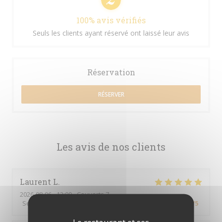
100% avis vérifiés
Seuls les clients ayant réservé ont laissé leur avis
Réservation
RÉSERVER
Les avis de nos clients
Laurent
L
2026-08-06
- 12:00 - Couverts 7
Service
:
5
/5
Ambiance
:
5
/5
Cuisine
:
5
/5
Qualité / Prix
:
5
/5