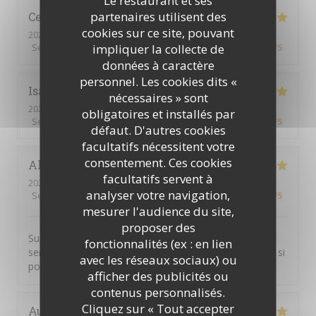
Le restaurant et ses
partenaires utilisent des
Celine
R
cookies sur ce site, pouvant
2026-07-24
- 12:30 - Couverts 2
impliquer la collecte de
Service
:
5
/5
Ambiance
:
5
/5
Cuisine
:
5
/5
Qualité / Prix
:
5
/5
données à caractère
personnel. Les cookies dits «
Isabelle
L
nécessaires » sont
2026-06-18
- 12:00 - Couverts 4
obligatoires et installés par
Service
:
5
/5
Ambiance
:
5
/5
Cuisine
:
5
/5
Qualité / Prix
:
5
/5
défaut. D'autres cookies
facultatifs nécessitent votre
consentement. Ces cookies
Alexandre
C
facultatifs servent à
2026-06-12
- 18:30 - Couverts 18
analyser votre navigation,
Service
:
5
/5
Ambiance
:
5
/5
Cuisine
:
5
/5
Qualité / Prix
:
5
/5
mesurer l'audience du site,
proposer des
Super cocktail, super service. Je pensais que nous
fonctionnalités (ex : en lien
serions plus nombreux, mon pot de départ n'étais pas si
avec les réseaux sociaux) ou
populaire finalement...
afficher des publicités ou
contenus personnalisés.
Cliquez sur « Tout accepter
Aude
M