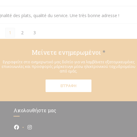
inalité des plats, qualité du service. Une très bonne adresse !
1
2
3
Μείνετε ενημερωμένοι
*
Εγγραφείτε στο ενημερωτικό μας δελτίο για να λαμβάνετε εξατομικευμένες
επικοινωνίες και προσφορές μάρκετινγκ μέσω ηλεκτρονικού ταχυδρομείου
από εμάς.
ΕΓΓΡΑΦΉ
Ακολουθήστε μας
Facebook ((ανοίγει σε νέο παράθυρο))
Instagram ((ανοίγει σε νέο παράθυρο))