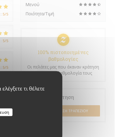
Μενού
Ποιότητα/Τιμή
:
5
/5
:
5
/5
100% πιστοποιημένες
βαθμολογίες
Οι πελάτες μας που έκαναν κράτηση
:
5
/5
έδωσαν τη βαθμολογία τους
ελέγξετε τι θέλετε
Κράτηση
ΚΆΝΤΕ ΚΡΆΤΗΣΗ ΤΡΑΠΕΖΙΟΎ
κευση
:
4
/5