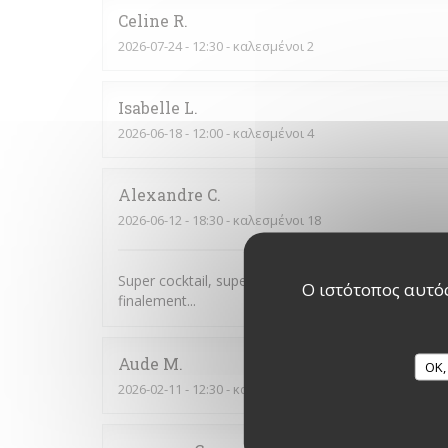
Celine
R
2026-07-24
- 12:30 - καλεσμένοι 2
Isabelle
L
2026-06-18
- 12:00 - καλεσμένοι 4
Alexandre
C
2026-06-12
- 18:30 - καλεσμένοι 18
Super cocktail, super service. Je pensais que nous
Ο ιστότοπος αυτός
finalement...
Aude
M
OK,
2026-02-11
- 12:30 - καλεσμένοι 7