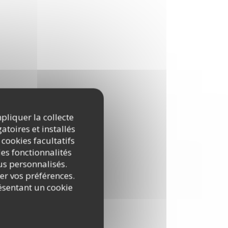
Qualité/Prix
:
5
/5
:
5
/5
100% avis vérifiés
Seuls les clients ayant réservé ont
laissé leur avis
mpliquer la collecte
Réservation
atoires et installés
:
4
/5
 cookies facultatifs
RÉSERVER
es fonctionnalités
nus personnalisés.
:
5
/5
rer vos préférences.
ésentant un cookie
:
5
/5