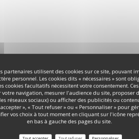
Service
:
5
/5
Ambiance
:
5
/5
Cuisine
:
5
/5
Qualité / Prix
Service
:
5
/5
Ambiance
:
5
/5
Cuisine
:
5
/5
Qualité / Prix
 serions plus nombreux, mon pot de départ n'étais pas si populaire
s partenaires utilisent des cookies sur ce site, pouvant i
ère personnel. Les cookies dits « nécessaires » sont oblig
Service
:
5
/5
Ambiance
:
4
/5
Cuisine
:
4
/5
Qualité / Prix
s cookies facultatifs nécessitent votre consentement. Ces
r votre navigation, mesurer l'audience du site, proposer d
c les réseaux sociaux) ou afficher des publicités ou conte
Service
:
5
/5
Ambiance
:
5
/5
Cuisine
:
5
/5
Qualité / Prix
accepter », « Tout refuser » ou « Personnaliser » pour gé
ier vos choix à tout moment en cliquant sur l'icône repr
en bas à gauche des pages du site.
Service
:
5
/5
Ambiance
:
5
/5
Cuisine
:
5
/5
Qualité / Prix
Tout accepter
Tout refuser
Personnaliser