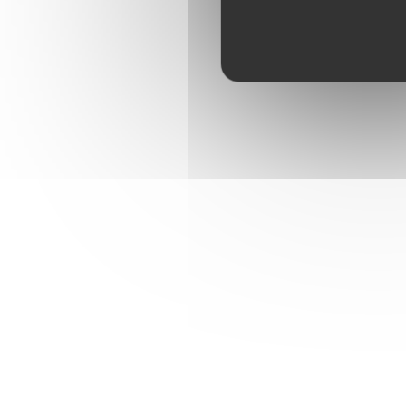
olivier
V
2025-11-17
- 12:30 - Couverts 2
Alessia
G
2025-10-14
- 18:45 - Couverts 2
Extrêmement gentils et accueillants
Patrick
P
2025-09-22
- 12:30 - Couverts 2
Qualité exceptionnelle des produits, saveurs et orig
Yamina
K
2025-07-30
- 12:45 - Couverts 2