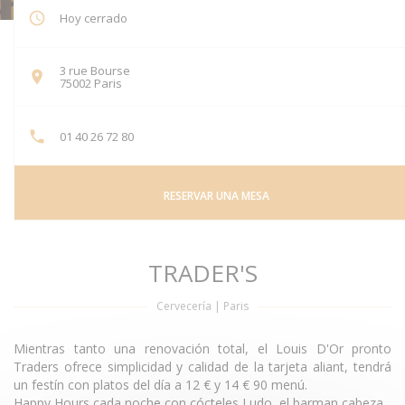
Hoy cerrado
3 rue Bourse
((abre en una nueva ventana))
75002 Paris
01 40 26 72 80
RESERVAR UNA MESA
TRADER'S
Cervecería
|
Paris
Mientras tanto una renovación total, el Louis D'Or pronto
Traders ofrece simplicidad y calidad de la tarjeta aliant, tendrá
un festín con platos del día a 12 € y 14 € 90 menú.
Happy Hours cada noche con cócteles Ludo, el barman cabeza.