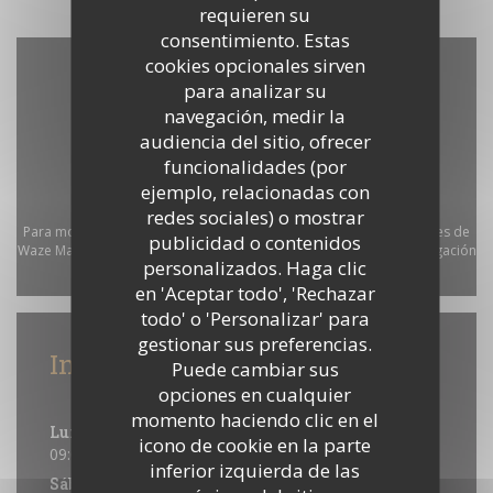
requieren su
consentimiento. Estas
cookies opcionales sirven
para analizar su
navegación, medir la
audiencia del sitio, ofrecer
funcionalidades (por
ejemplo, relacionadas con
redes sociales) o mostrar
Para mostrar el mapa interactivo de Waze, debe aceptar las cookies de
publicidad o contenidos
Waze Map (Google). Estas cookies pueden recopilar datos de navegación
personalizados. Haga clic
y ubicación.
Permitir
en 'Aceptar todo', 'Rechazar
todo' o 'Personalizar' para
gestionar sus preferencias.
Información general
Puede cambiar sus
opciones en cualquier
Horario de apertura
momento haciendo clic en el
Lun
-
Vie
icono de cookie en la parte
09:00 - 01:00
inferior izquierda de las
Sábado