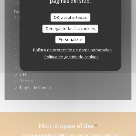
páginas del sitio.
17:00 - 01:00
Domingo
OK, aceptar todas
Cerrado
Métodos de pago
Denegar todas las cookies
Sin contacto
Personalizar
Vales restaurante (unicamente almuerzo)
Master
Política de protección de datos personales
Cheques
Política de gestión de cookies
American Express
Eurocard/Mastercard
Visa
Efectivo
Tarjeta de Crédito
Manténgase al día
*
Suscríbase a nuestro boletín para recibir comunicaciones