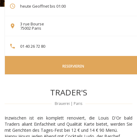
heute Geoffnet bis 01:00
3 rue Bourse
((öffnet ein neues Fenster))
75002 Paris
01 40 26 72 80
RESERVIEREN
TRADER'S
Brauerei
|
Paris
Inzwischen ist ein komplett renoviert, die Louis D'Or bald
Traders aliant Einfachheit und Qualität Karte bietet, werden Sie
mit Gerichten des Tages-Fest bei 12 € und 14 € 90 Menü.
Happy Hours jeden Abend mit Cocktails Ludo, der Barchef.