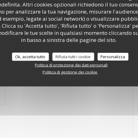
efinita. Altri cookies opzionali richiedono il tuo consen
o per analizzare la tua navigazione, misurare l'audience 
d esempio, legate ai social network) o visualizzare pubbli
 Clicca su 'Accetta tutto', 'Rifiuta tutto' o 'Personalizza' pe
odificare le tue scelte in qualsiasi momento cliccando su
hiamate commerciali iscrivendoti al Registro Pubblico delle Opposizioni:
in basso a sinistra delle pagine del sito.
o dei tuoi dati, consulta la nostra
informativa sulla privacy
.
Ok, accetta tutto
Rifiuta tutti i cookie
Personalizza
Politica di protezione dei dati personali
Politica di gestione dei cookie