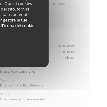
so. Questi cookies
Station n° 2009 1 RUE DES FILLES SAINT THOMAS
del sito, fornire
Autobus
cità o contenuti
richelieu-Drouot / 4 septembre
r gestire le tue
ll'icona del cookie
Parcheggio
parking Vinci de la bourse
Orari
09:00 - 01:00
Lun
-
Ven
17:00 - 01:00
Sabato
Chiuso
Domenica
Cucina
Brasserie contemporanea
Tipologia
Birreria, Cocktail Bar, Ristorante
Servizi
Privatizzazione, Connessione wifi