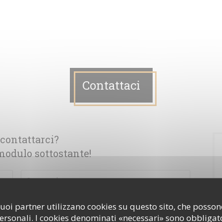
Contattaci
contattarci?
modulo sottostante!
i suoi partner utilizzano cookies su questo sito, che poss
personali. I cookies denominati «necessari» sono obbligator