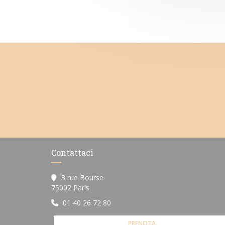
Contattaci
3 rue Bourse
((apre una nuova finestra))
75002 Paris
01 40 26 72 80
PRENOTA