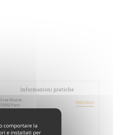
Informazioni pratiche
3 rue Bourse
PERCORSO
((apre una nuova finestra))
75002 Paris
Metro
Bourse
ono comportare la
i e installati per
Bike-sharing