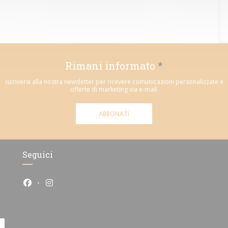
Rimani informato
*
Iscriversi alla nostra newsletter per ricevere comunicazioni personalizzate e
offerte di marketing via e-mail.
ABBONATI
Seguici
Facebook ((apre una nuova finestra))
Instagram ((apre una nuova finestra))