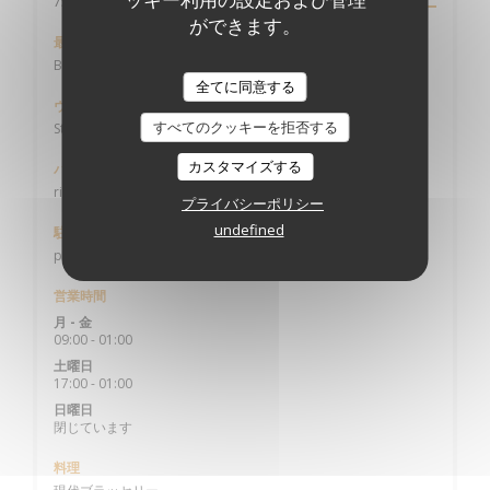
((新しいウィンドウで開きます))
75002 Paris
ができます。
最寄り駅
Bourse
全てに同意する
ヴェリブ
すべてのクッキーを拒否する
Station n° 2009 1 RUE DES FILLES SAINT THOMAS
カスタマイズする
バス
richelieu-Drouot / 4 septembre
プライバシーポリシー
undefined
駐車場
parking Vinci de la bourse
営業時間
月
-
金
09:00 - 01:00
土曜日
17:00 - 01:00
日曜日
閉じています
料理