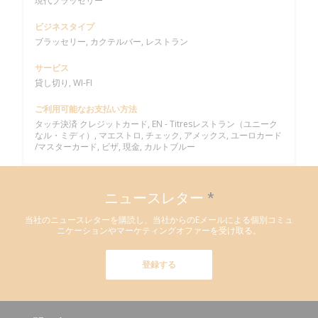
現代ブラッセリー
ビジネスタイプ
ブラッセリー, カクテルバー, レストラン
サービス
貸し切り, WI-FI
ご利用可能なお支払い方法
タッチ決済 クレジットカード, EN - Titresレストラン（ユニーク
なル・ミディ）, マエストロ, チェック, アメックス, ユーロカード
/マスターカード, ビザ, 現金, カルトブルー
ニュースレター
*
当社のニュースレターを購読し、当社からのEメールによる個別コミュ
ニケーションやマーケティングオファーを受け取る。
登録する