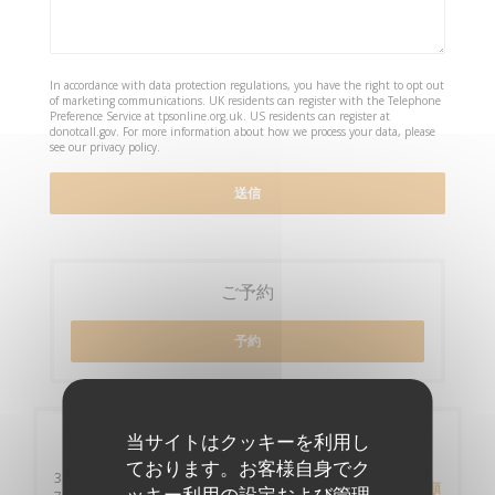
In accordance with data protection regulations, you have the right to opt out
of marketing communications. UK residents can register with the Telephone
Preference Service at
tpsonline.org.uk
. US residents can register at
donotcall.gov
. For more information about how we process your data, please
see our
privacy policy
.
ご予約
予約
店舗情報
当サイトはクッキーを利用し
ております。お客様自身でク
3 rue Bourse
道順
ッキー利用の設定および管理