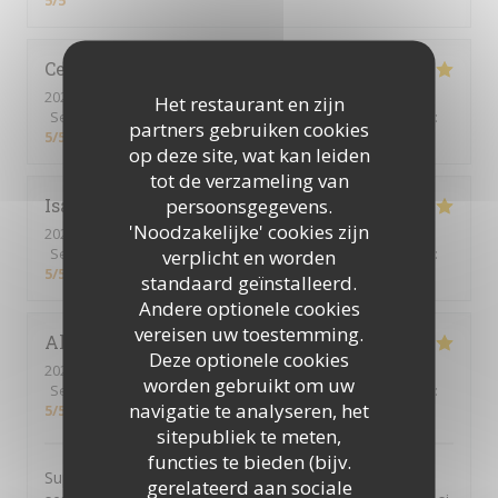
5
/5
Celine
R
2026-07-24
- 12:30 - Gasten 2
Het restaurant en zijn
Service
:
5
/5
Atmosfeer
:
5
/5
Keuken
:
5
/5
Kwaliteit / Prijs
:
partners gebruiken cookies
5
/5
op deze site, wat kan leiden
tot de verzameling van
persoonsgegevens.
Isabelle
L
'Noodzakelijke' cookies zijn
2026-06-18
- 12:00 - Gasten 4
Service
:
5
/5
Atmosfeer
verplicht en worden
:
5
/5
Keuken
:
5
/5
Kwaliteit / Prijs
:
5
/5
standaard geïnstalleerd.
Andere optionele cookies
vereisen uw toestemming.
Alexandre
C
Deze optionele cookies
2026-06-12
- 18:30 - Gasten 18
worden gebruikt om uw
Service
:
5
/5
Atmosfeer
:
5
/5
Keuken
:
5
/5
Kwaliteit / Prijs
:
navigatie te analyseren, het
5
/5
sitepubliek te meten,
functies te bieden (bijv.
Super cocktail, super service. Je pensais que nous
gerelateerd aan sociale