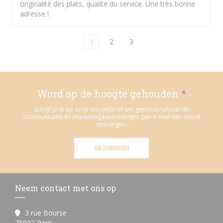
originalité des plats, qualité du service. Une très bonne
adresse !
1
2
3
Word op de hoogte gehouden
*
Schrijf je in op onze nieuwsbrief om gepersonaliseerde
communicatie en marketingaanbiedingen per e-mail van ons te
ontvangen.
ABONNEREN
Neem contact met ons op
3 rue Bourse
((opent in een nieuw venster))
75002 Paris