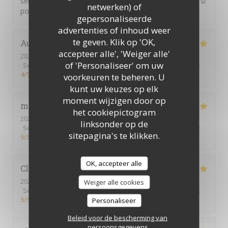
serions plus nombreux, mon pot de départ n'étais pas si
netwerken) of
populaire finalement...
gepersonaliseerde
advertenties of inhoud weer
te geven. Klik op 'OK,
Aude
M
accepteer alle', 'Weiger alle'
2026-02-11
- 12:30 - Gasten 7
of 'Personaliseer' om uw
Service
:
5
/5
Atmosfeer
:
4
/5
Keuken
:
4
/5
Kwaliteit / Prijs
:
4
/5
voorkeuren te beheren. U
kunt uw keuzes op elk
moment wijzigen door op
margaux
C
het cookiepictogram
2026-02-04
- 12:45 - Gasten 2
linksonder op de
Service
:
5
/5
Atmosfeer
:
5
/5
Keuken
:
5
/5
Kwaliteit / Prijs
:
sitepagina's te klikken.
5
/5
OK, accepteer alle
Claire
T
2026-01-27
- 12:30 - Gasten 3
Weiger alle cookies
Service
:
5
/5
Atmosfeer
:
5
/5
Keuken
:
5
/5
Kwaliteit / Prijs
:
5
/5
Personaliseer
Beleid voor de bescherming van
persoonsgegevens