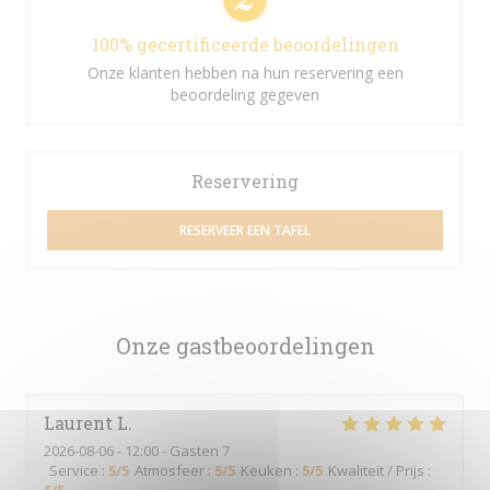
100% gecertificeerde beoordelingen
Onze klanten hebben na hun reservering een
beoordeling gegeven
Reservering
RESERVEER EEN TAFEL
Onze gastbeoordelingen
Laurent
L
2026-08-06
- 12:00 - Gasten 7
Service
:
5
/5
Atmosfeer
:
5
/5
Keuken
:
5
/5
Kwaliteit / Prijs
: