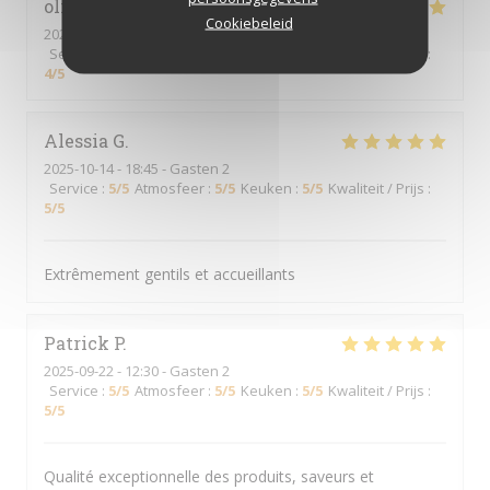
olivier
V
Cookiebeleid
2025-11-17
- 12:30 - Gasten 2
Service
:
5
/5
Atmosfeer
:
5
/5
Keuken
:
4
/5
Kwaliteit / Prijs
:
4
/5
Alessia
G
2025-10-14
- 18:45 - Gasten 2
Service
:
5
/5
Atmosfeer
:
5
/5
Keuken
:
5
/5
Kwaliteit / Prijs
:
5
/5
Extrêmement gentils et accueillants
Patrick
P
2025-09-22
- 12:30 - Gasten 2
Service
:
5
/5
Atmosfeer
:
5
/5
Keuken
:
5
/5
Kwaliteit / Prijs
:
5
/5
Qualité exceptionnelle des produits, saveurs et