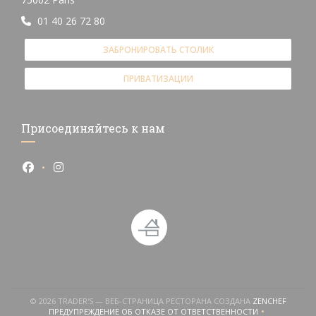
01 40 26 72 80
ЗАБРОНИРОВАТЬ СТОЛИК
ПРИВАТИЗАЦИИ
Присоединяйтесь к нам
Facebook ((открывается в новом окне))
Instagram ((открывается в новом окне))
((ОТКР
© 2026 TRADER'S — ВЕБ-СТРАНИЦА РЕСТОРАНА СОЗДАНА
ZENCHEF
ПРЕДУПРЕЖДЕНИЕ ОБ ОТКАЗЕ ОТ ОТВЕТСТВЕННОСТИ
((ОТКРЫВАЕТСЯ В НОВОМ ОКНЕ))