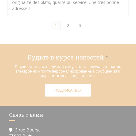
originalité des plats, qualité du service. Une très bonne
adresse !
1
2
3
Будьте в курсе новостей
*
Подпишитесь на нашу рассылку, чтобы получать от нас по
электронной почте персонализированные сообщения и
маркетинговые предложения.
ПОДПИСАТЬСЯ
Связь с нами
3 rue Bourse
((открывается в новом окне))
75002 Paris