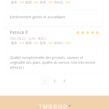
服务
:
5
/5
氛围
:
5
/5
菜单
:
5
/5
质价比
:
5
/5
Extrêmement gentils et accueillants
Patrick
P
2025-09-22
- 12:30 - 来宾 2
服务
:
5
/5
氛围
:
5
/5
菜单
:
5
/5
质价比
:
5
/5
Qualité exceptionnelle des produits, saveurs et
originalité des plats, qualité du service. Une très bonne
adresse !
1
2
3
了解最新信息
*