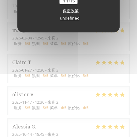
个性化
2026-02-11
- 12:30 - 来宾 7
保密政策
服务
:
5
/5
氛围
:
4
/5
菜单
:
4
/5
质价比
:
4
/5
undefined
margaux
C
2026-02-04
- 12:45 - 来宾 2
服务
:
5
/5
氛围
:
5
/5
菜单
:
5
/5
质价比
:
5
/5
Claire
T
2026-01-27
- 12:30 - 来宾 3
服务
:
5
/5
氛围
:
5
/5
菜单
:
5
/5
质价比
:
5
/5
olivier
V
2025-11-17
- 12:30 - 来宾 2
服务
:
5
/5
氛围
:
5
/5
菜单
:
4
/5
质价比
:
4
/5
Alessia
G
2025-10-14
- 18:45 - 来宾 2