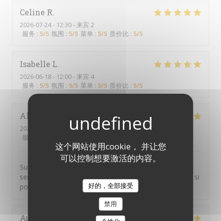
Celine
R
2026-07-24
- 12:30 - 来宾 2
服务
:
5
/5
氛围
:
5
/5
菜单
:
5
/5
质价比
:
5
/5
Isabelle
L
2026-06-18
- 12:00 - 来宾 4
服务
:
5
/5
氛围
:
5
/5
菜单
:
5
/5
质价比
:
5
/5
Alexandre
C
2026-06-12
- 18:30 - 来宾 18
服务
:
5
/5
氛围
:
5
/5
菜单
:
5
/5
质价比
:
5
/5
这个网站使用cookie， 并让您
可以控制想要激活的内容。
Super cocktail, super service. Je pensais que nous
serions plus nombreux, mon pot de départ n'étais pas si
好的，全部接受
populaire finalement...
禁用
Aude
M