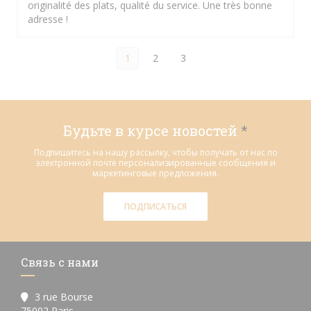
originalité des plats, qualité du service. Une très bonne
adresse !
1
2
3
Будьте в курсе новостей
*
Подпишитесь на нашу рассылку, чтобы получать от нас по
электронной почте персонализированные сообщения и
маркетинговые предложения.
ПОДПИСАТЬСЯ
Связь с нами
3 rue Bourse
((открывается в новом окне))
75002 Paris