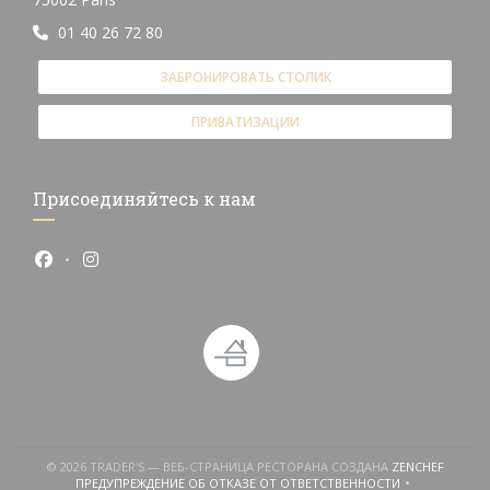
01 40 26 72 80
ЗАБРОНИРОВАТЬ СТОЛИК
ПРИВАТИЗАЦИИ
Присоединяйтесь к нам
Facebook ((открывается в новом окне))
Instagram ((открывается в новом окне))
((ОТКР
© 2026 TRADER'S — ВЕБ-СТРАНИЦА РЕСТОРАНА СОЗДАНА
ZENCHEF
ПРЕДУПРЕЖДЕНИЕ ОБ ОТКАЗЕ ОТ ОТВЕТСТВЕННОСТИ
((ОТКРЫВАЕТСЯ В НОВОМ ОКНЕ))