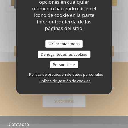
opciones en cualquier
La Trader's / Les Cocktails
momento haciendo clic en el
icono de cookie en la parte
inferior izquierda de las
páginas del sitio.
Reserva
OK, aceptar todas
RESERVAR UNA MESA
Denegar todas las cookies
Personalizar
Manténgase al día
*
Política de protección de datos personales
Política de gestión de cookies
Suscríbase a nuestro boletín para recibir comunicaciones
personalizadas y ofertas de marketing por correo electrónico.
SUSCRIBIRSE
Contacto