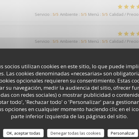
Servicio
:
5
/5
Ambiente
:
5
/5
Menú
:
5
/5
Calidad / Precio
Servicio
:
5
/5
Ambiente
:
5
/5
Menú
:
5
/5
Calidad / Precio
s socios utilizan cookies en este sitio, lo que puede impl
Servicio
:
5
/5
Ambiente
:
5
/5
Menú
:
5
/5
Calidad / Precio
s. Las cookies denominadas «necesarias» son obligatoria
cookies opcionales requieren su consentimiento. Estas co
ar su navegación, medir la audiencia del sitio, ofrecer f
 serions plus nombreux, mon pot de départ n'étais pas si populaire
adas con redes sociales) o mostrar publicidad o contenid
ptar todo', 'Rechazar todo' o 'Personalizar' para gestionar
 opciones en cualquier momento haciendo clic en el ico
parte inferior izquierda de las páginas del sitio.
Servicio
:
5
/5
Ambiente
:
4
/5
Menú
:
4
/5
Calidad / Precio
OK, aceptar todas
Denegar todas las cookies
Personalizar