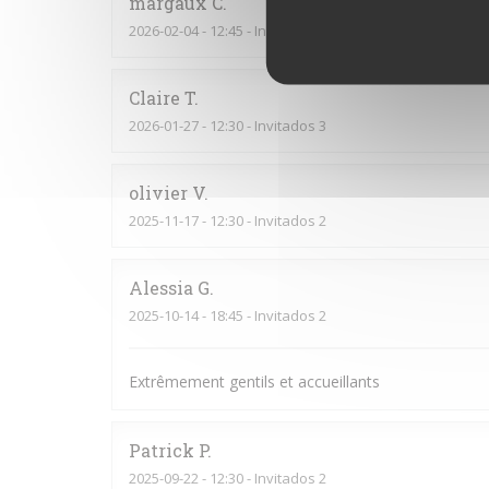
margaux
C
2026-02-04
- 12:45 - Invitados 2
Claire
T
2026-01-27
- 12:30 - Invitados 3
olivier
V
2025-11-17
- 12:30 - Invitados 2
Alessia
G
2025-10-14
- 18:45 - Invitados 2
Extrêmement gentils et accueillants
Patrick
P
2025-09-22
- 12:30 - Invitados 2