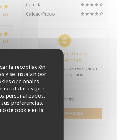
Comida
Calidad/Precio
:
5
/5
:
5
/5
100% de opiniones
comprobadas
icar la recopilación
Solo los clientes que reservaron
:
5
/5
s y se instalan por
dejaron su opinión
okies opcionales
uncionalidades (por
os personalizados.
Reserva
 sus preferencias.
no de cookie en la
RESERVAR UNA MESA
:
4
/5