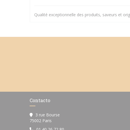
Qualité exceptionnelle des produits, saveurs et orig
Contacto
3 rue Bourse
((abre en una nueva ventana))
75002 Paris
01 40 26 72 80