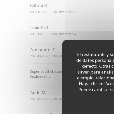
Celine
R
2026-07-24
- 12:30 - Invitados 2
Isabelle
L
2026-06-18
- 12:00 - Invitados 4
Alexandre
C
El restaurante y su
2026-06-12
- 18:30 - Invitados 18
de datos personale
defecto. Otras 
sirven para analiz
Super cocktail, super service. Je pensais que nous
finalement...
ejemplo, relacion
Haga clic en 'Ace
Puede cambiar sus
Aude
M
2026-02-11
- 12:30 - Invitados 7