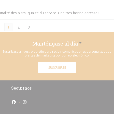
inalité des plats, qualité du service. Une très bonne adresse !
1
2
3
Manténgase al día
*
Suscríbase a nuestro boletín para recibir comunicaciones personalizadas y
ofertas de marketing por correo electrónico.
SUSCRIBIRSE
Seguirnos
Facebook ((abre en una nueva ventana))
Instagram ((abre en una nueva ventana))