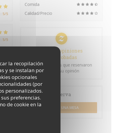
Comida
Calidad/Precio
:
5
/5
:
5
/5
100% de opiniones
comprobadas
icar la recopilación
Solo los clientes que reservaron
:
5
/5
s y se instalan por
dejaron su opinión
okies opcionales
uncionalidades (por
os personalizados.
Reserva
 sus preferencias.
no de cookie en la
RESERVAR UNA MESA
:
4
/5