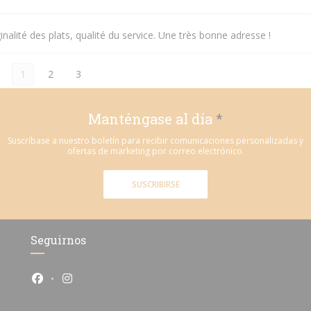
inalité des plats, qualité du service. Une très bonne adresse !
1
2
3
Manténgase al día
*
Suscríbase a nuestro boletín para recibir comunicaciones personalizadas y
ofertas de marketing por correo electrónico.
SUSCRIBIRSE
Seguirnos
Facebook ((abre en una nueva ventana))
Instagram ((abre en una nueva ventana))