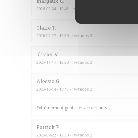
margaux
C
2026-02-04
- 12:45 - Invitados 2
Claire
T
2026-01-27
- 12:30 - Invitados 3
olivier
V
2025-11-17
- 12:30 - Invitados 2
Alessia
G
2025-10-14
- 18:45 - Invitados 2
Extrêmement gentils et accueillants
Patrick
P
2025-09-22
- 12:30 - Invitados 2