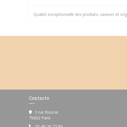
Qualité exceptionnelle des produits, saveurs et orig
Contacto
3 rue Bourse
((abre en una nueva ventana))
75002 Paris
01 40 26 72 80