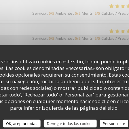
Servicio
:
5
/5
Ambiente
:
5
/5
Menú
:
5
/5
Calidad / Precio
Servicio
:
5
/5
Ambiente
:
5
/5
Menú
:
5
/5
Calidad / Precio
s socios utilizan cookies en este sitio, lo que puede impl
Servicio
:
5
/5
Ambiente
:
5
/5
Menú
:
5
/5
Calidad / Precio
s. Las cookies denominadas «necesarias» son obligatoria
cookies opcionales requieren su consentimiento. Estas co
ar su navegación, medir la audiencia del sitio, ofrecer f
 serions plus nombreux, mon pot de départ n'étais pas si populaire
adas con redes sociales) o mostrar publicidad o contenid
ptar todo', 'Rechazar todo' o 'Personalizar' para gestionar
 opciones en cualquier momento haciendo clic en el ico
parte inferior izquierda de las páginas del sitio.
Servicio
:
5
/5
Ambiente
:
4
/5
Menú
:
4
/5
Calidad / Precio
OK, aceptar todas
Denegar todas las cookies
Personalizar