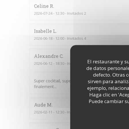
Celine
R
2026-07-24
- 12:30 - Invitados 2
Isabelle
L
2026-06-18
- 12:00 - Invitados 4
Alexandre
C
El restaurante y su
2026-06-12
- 18:30 - Invitados 18
de datos personale
defecto. Otras 
sirven para analiz
Super cocktail, super service. Je pensais que nous
finalement...
ejemplo, relacion
Haga clic en 'Ace
Puede cambiar sus
Aude
M
2026-02-11
- 12:30 - Invitados 7