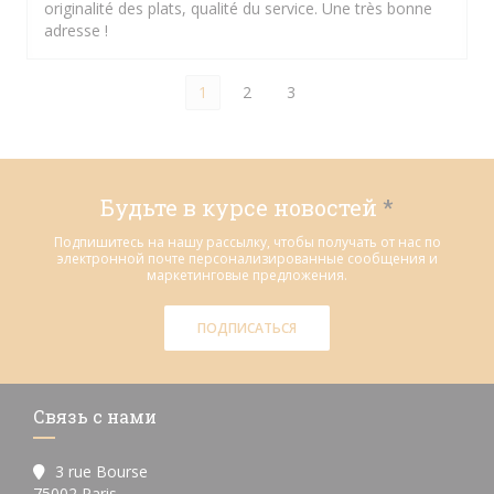
originalité des plats, qualité du service. Une très bonne
adresse !
1
2
3
Будьте в курсе новостей
*
Подпишитесь на нашу рассылку, чтобы получать от нас по
электронной почте персонализированные сообщения и
маркетинговые предложения.
ПОДПИСАТЬСЯ
Связь с нами
3 rue Bourse
((открывается в новом окне))
75002 Paris