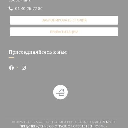
01 40 26 72 80
ЗАБРОНИРОВАТЬ СТОЛИК
ПРИВАТИЗАЦИИ
Присоединяйтесь к нам
Facebook ((открывается в новом окне))
Instagram ((открывается в новом окне))
((ОТКР
© 2026 TRADER'S — ВЕБ-СТРАНИЦА РЕСТОРАНА СОЗДАНА
ZENCHEF
ПРЕДУПРЕЖДЕНИЕ ОБ ОТКАЗЕ ОТ ОТВЕТСТВЕННОСТИ
((ОТКРЫВАЕТСЯ В НОВОМ ОКНЕ))