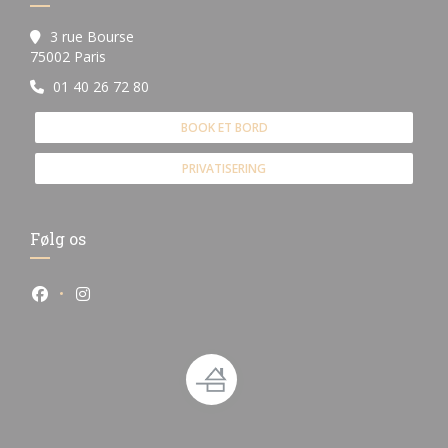
3 rue Bourse
((åbner i et nyt vindue))
75002 Paris
01 40 26 72 80
BOOK ET BORD
PRIVATISERING
Følg os
Facebook ((åbner i et nyt vindue))
Instagram ((åbner i et nyt vindue))