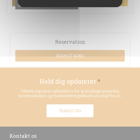
La Trader's / Les Cocktails
Reservation
BOOK ET BORD
Hold dig opdateret
*
Tilmeld dig vores nyhedsbrev for at modtage personlig
kommunikation og markedsføringstilbud via e-mail fra os.
TILMELD DIG
Kontakt os