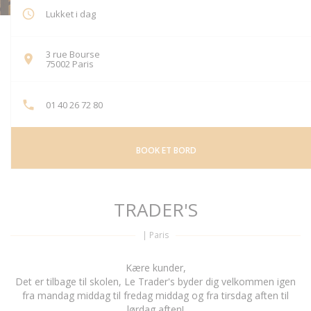
Lukket i dag
3 rue Bourse
((åbner i et nyt vindue))
75002 Paris
01 40 26 72 80
BOOK ET BORD
TRADER'S
|
Paris
Kære kunder,
Det er tilbage til skolen, Le Trader's byder dig velkommen igen
fra mandag middag til fredag middag og fra tirsdag aften til
lørdag aften!