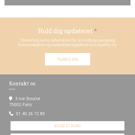
Hold dig opdateret
*
Tilmeld dig vores nyhedsbrev for at modtage personlig
kommunikation og markedsføringstilbud via e-mail fra os.
TILMELD DIG
Kontakt os
3 rue Bourse
((åbner i et nyt vindue))
75002 Paris
01 40 26 72 80
BOOK ET BORD