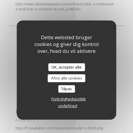
http://www.villaschweppes.com/article/trader-s-restaurant-
a-midi-bar-a-cocktails-la-nuit_a34854/1
Dette websted bruger
cookies og giver dig kontrol
over, hvad du vil aktivere
OK, accepter alle
Afvis alle cookies
Tilpas
Fortrolighedspolitik
undefined
newtable review
04/05/2017
http://fr.newtable.com/restaurant-trader-s-3549.php